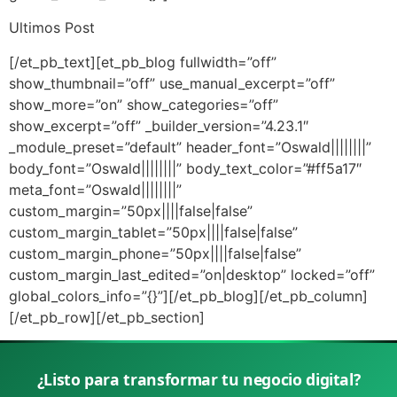
Ultimos Post
[/et_pb_text][et_pb_blog fullwidth=”off”
show_thumbnail=”off” use_manual_excerpt=”off”
show_more=”on” show_categories=”off”
show_excerpt=”off” _builder_version=”4.23.1″
_module_preset=”default” header_font=”Oswald||||||||”
body_font=”Oswald||||||||” body_text_color=”#ff5a17″
meta_font=”Oswald||||||||”
custom_margin=”50px||||false|false”
custom_margin_tablet=”50px||||false|false”
custom_margin_phone=”50px||||false|false”
custom_margin_last_edited=”on|desktop” locked=”off”
global_colors_info=”{}”][/et_pb_blog][/et_pb_column]
[/et_pb_row][/et_pb_section]
¿Listo para transformar tu negocio digital?