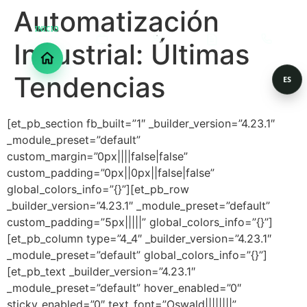
Automatización
INICIO
Industrial: Últimas
Tendencias
ES
[et_pb_section fb_built=”1″ _builder_version=”4.23.1″
_module_preset=”default”
custom_margin=”0px||||false|false”
custom_padding=”0px||0px||false|false”
global_colors_info=”{}”][et_pb_row
_builder_version=”4.23.1″ _module_preset=”default”
custom_padding=”5px|||||” global_colors_info=”{}”]
[et_pb_column type=”4_4″ _builder_version=”4.23.1″
_module_preset=”default” global_colors_info=”{}”]
[et_pb_text _builder_version=”4.23.1″
_module_preset=”default” hover_enabled=”0″
sticky_enabled=”0″ text_font=”Oswald||||||||”