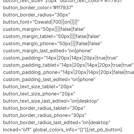
button_text_size=”20px” button_text_color=”#ff7937″
button_border_color=”#ff7937″
button_border_radius=”30px”
button_font=”Oswald|700||on|||||”
custom_margin=”50px||||false|false”
custom_margin_tablet=”50px||||false|false”
custom_margin_phone=”50px||||false|false”
custom_margin_last_edited=”on|phone”
custom_padding=”14px|20px|14px|20px|true|true”
custom_padding_tablet=”14px|20px|14px|20px|true|true”
custom_padding_phone=”14px|20px|14px|20px|false|true
custom_padding_last_edited=”on|phone”
button_text_size_tablet=”20px”
button_text_size_phone=”20px”
button_text_size_last_edited=”on|desktop”
button_border_radius_tablet=”30px”
button_border_radius_phone=”30px”
button_border_radius_last_edited=”on|desktop”
locked=”off” global_colors_info=”{}”][/et_pb_button]