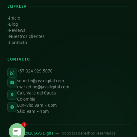
EMPRESA
Inicio
Blog
Reviews
Nuestros clientes
Contacto
CONTACTO
+57 324 929 5070
soporte@javsdigital.com
marketing@javsdigital.com
Cali, Valle del Cauca
Colombia
Lun–Vie: 8am – 6pm
Sáb: 9am – 1pm
1
©
2026
JAVS Digital
— Todos los derechos reservados.