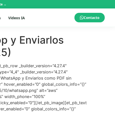
ta →
Contacto
s
Videos IA
 y Enviarlos
25)
et_pb_row _builder_version=”4.27.4″
pe=”4_4″ _builder_version=”4.27.4″
n WhatsApp y Enviarlos como PDF sin
er” hover_enabled=”0″ global_colors_info=”{}”
5/10/whatsapp.png” alt=”aws”
50%” width_phone=”100%”
ticky_enabled=”0″][/et_pb_image][et_pb_text
er_enabled=”0″ global_colors_info=”{}”