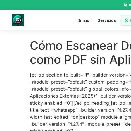
🚀 
Inicio
Servicios
🛠 
Cómo Escanear D
como PDF sin Apl
[et_pb_section fb_built=”1″ _builder_version=
_module_preset=”default” custom_padding=”50p
_module_preset=”default” global_colors_inf
Aplicaciones Externas (2025)” _builder_versio
sticky_enabled=”0″][/et_pb_heading][et_pb_i
title_text=”whatsapp” _builder_version=”4.2
width_last_edited=”on|desktop” module_align
_builder_version=”4.27.4″ _module_preset=”de