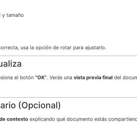
d y tamaño
orrecta, usa la opción de rotar para ajustarlo.
ualiza
esiona el botón
“OK”
. Verás una
vista previa final
del docum
rio (Opcional)
de contexto
explicando qué documento estás compartien