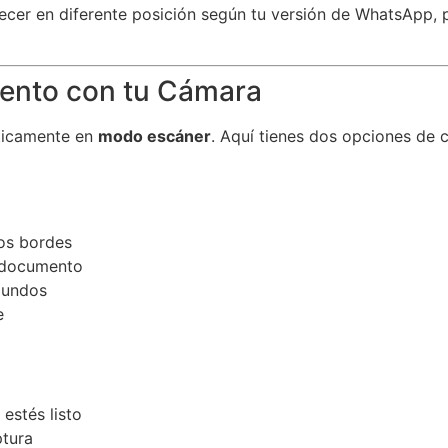
cer en diferente posición según tu versión de WhatsApp, 
mento con tu Cámara
áticamente en
modo escáner
. Aquí tienes dos opciones de 
os bordes
 documento
gundos
e
estés listo
ptura