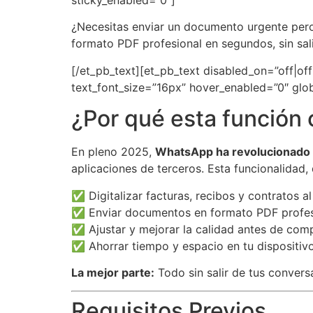
sticky_enabled=”0″]
¿Necesitas enviar un documento urgente pero
formato PDF profesional en segundos, sin sali
[/et_pb_text][et_pb_text disabled_on=”off|of
text_font_size=”16px” hover_enabled=”0″ glob
¿Por qué esta función 
En pleno 2025,
WhatsApp ha revolucionado
aplicaciones de terceros. Esta funcionalidad
✅ Digitalizar facturas, recibos y contratos al
✅ Enviar documentos en formato PDF profes
✅ Ajustar y mejorar la calidad antes de comp
✅ Ahorrar tiempo y espacio en tu dispositiv
La mejor parte:
Todo sin salir de tus conver
Requisitos Previos