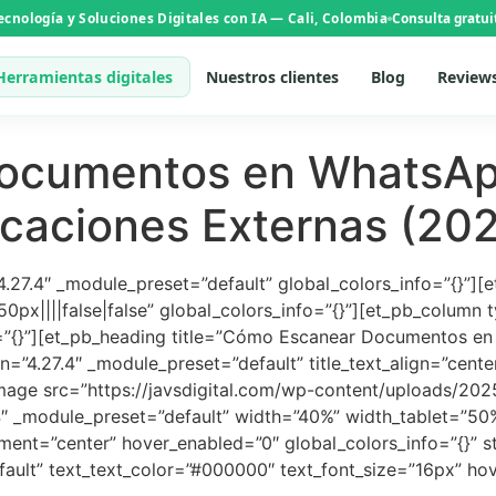
Tecnología y Soluciones Digitales con IA — Cali, Colombia
Consulta gratui
Herramientas digitales
Nuestros clientes
Blog
Review
ocumentos en WhatsApp
icaciones Externas (20
”4.27.4″ _module_preset=”default” global_colors_info=”{}”][
x||||false|false” global_colors_info=”{}”][et_pb_column ty
o=”{}”][et_pb_heading title=”Cómo Escanear Documentos e
n=”4.27.4″ _module_preset=”default” title_text_align=”cent
mage src=”https://javsdigital.com/wp-content/uploads/202
7.4″ _module_preset=”default” width=”40%” width_tablet=”
ment=”center” hover_enabled=”0″ global_colors_info=”{}” s
fault” text_text_color=”#000000″ text_font_size=”16px” hov