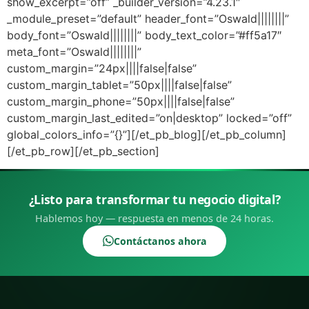
show_excerpt=”off” _builder_version=”4.23.1″
_module_preset=”default” header_font=”Oswald||||||||”
body_font=”Oswald||||||||” body_text_color=”#ff5a17″
meta_font=”Oswald||||||||”
custom_margin=”24px||||false|false”
custom_margin_tablet=”50px||||false|false”
custom_margin_phone=”50px||||false|false”
custom_margin_last_edited=”on|desktop” locked=”off”
global_colors_info=”{}”][/et_pb_blog][/et_pb_column]
[/et_pb_row][/et_pb_section]
¿Listo para transformar tu negocio digital?
Hablemos hoy — respuesta en menos de 24 horas.
Contáctanos ahora