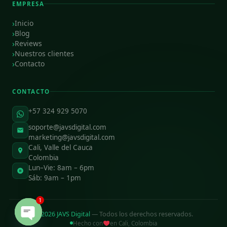
EMPRESA
Inicio
Blog
Reviews
Nuestros clientes
Contacto
CONTACTO
+57 324 929 5070
soporte@javsdigital.com
marketing@javsdigital.com
Cali, Valle del Cauca
Colombia
Lun–Vie: 8am – 6pm
Sáb: 9am – 1pm
1
©
2026
JAVS Digital
— Todos los derechos reservados.
Open chaty
Hecho con
en Cali, Colombia