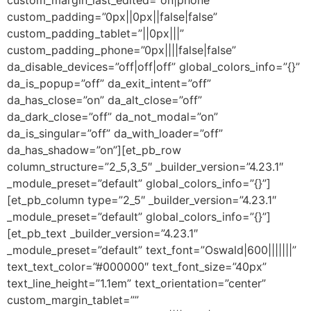
custom_margin_last_edited=”on|phone”
custom_padding=”0px||0px||false|false”
custom_padding_tablet=”||0px|||”
custom_padding_phone=”0px||||false|false”
da_disable_devices=”off|off|off” global_colors_info=”{}”
da_is_popup=”off” da_exit_intent=”off”
da_has_close=”on” da_alt_close=”off”
da_dark_close=”off” da_not_modal=”on”
da_is_singular=”off” da_with_loader=”off”
da_has_shadow=”on”][et_pb_row
column_structure=”2_5,3_5″ _builder_version=”4.23.1″
_module_preset=”default” global_colors_info=”{}”]
[et_pb_column type=”2_5″ _builder_version=”4.23.1″
_module_preset=”default” global_colors_info=”{}”]
[et_pb_text _builder_version=”4.23.1″
_module_preset=”default” text_font=”Oswald|600|||||||”
text_text_color=”#000000″ text_font_size=”40px”
text_line_height=”1.1em” text_orientation=”center”
custom_margin_tablet=””