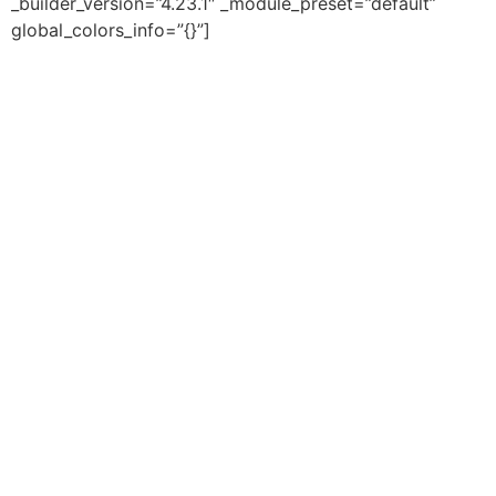
_builder_version=”4.23.1″ _module_preset=”default”
global_colors_info=”{}”]