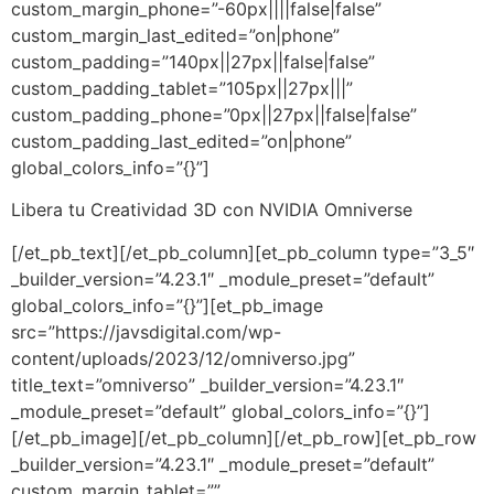
custom_margin_phone=”-60px||||false|false”
custom_margin_last_edited=”on|phone”
custom_padding=”140px||27px||false|false”
custom_padding_tablet=”105px||27px|||”
custom_padding_phone=”0px||27px||false|false”
custom_padding_last_edited=”on|phone”
global_colors_info=”{}”]
Libera tu Creatividad 3D con NVIDIA Omniverse
[/et_pb_text][/et_pb_column][et_pb_column type=”3_5″
_builder_version=”4.23.1″ _module_preset=”default”
global_colors_info=”{}”][et_pb_image
src=”https://javsdigital.com/wp-
content/uploads/2023/12/omniverso.jpg”
title_text=”omniverso” _builder_version=”4.23.1″
_module_preset=”default” global_colors_info=”{}”]
[/et_pb_image][/et_pb_column][/et_pb_row][et_pb_row
_builder_version=”4.23.1″ _module_preset=”default”
custom_margin_tablet=””