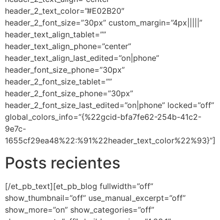
header_2_text_color=”#E02B20″
header_2_font_size=”30px” custom_margin=”4px|||||”
header_text_align_tablet=””
header_text_align_phone=”center”
header_text_align_last_edited=”on|phone”
header_font_size_phone=”30px”
header_2_font_size_tablet=””
header_2_font_size_phone=”30px”
header_2_font_size_last_edited=”on|phone” locked=”off”
global_colors_info=”{%22gcid-bfa7fe62-254b-41c2-
9e7c-
1655cf29ea48%22:%91%22header_text_color%22%93}”]
Posts recientes
[/et_pb_text][et_pb_blog fullwidth=”off”
show_thumbnail=”off” use_manual_excerpt=”off”
show_more=”on” show_categories=”off”