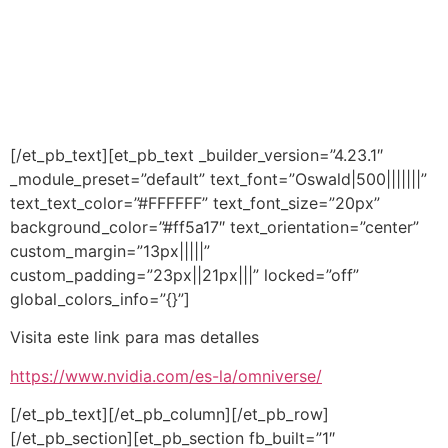
[/et_pb_text][et_pb_text _builder_version=”4.23.1″
_module_preset=”default” text_font=”Oswald|500|||||||”
text_text_color=”#FFFFFF” text_font_size=”20px”
background_color=”#ff5a17″ text_orientation=”center”
custom_margin=”13px|||||”
custom_padding=”23px||21px|||” locked=”off”
global_colors_info=”{}”]
Visita este link para mas detalles
https://www.nvidia.com/es-la/omniverse/
[/et_pb_text][/et_pb_column][/et_pb_row]
[/et_pb_section][et_pb_section fb_built=”1″