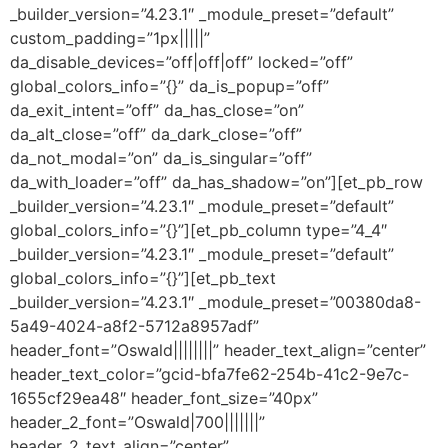
_builder_version=”4.23.1″ _module_preset=”default”
custom_padding=”1px|||||”
da_disable_devices=”off|off|off” locked=”off”
global_colors_info=”{}” da_is_popup=”off”
da_exit_intent=”off” da_has_close=”on”
da_alt_close=”off” da_dark_close=”off”
da_not_modal=”on” da_is_singular=”off”
da_with_loader=”off” da_has_shadow=”on”][et_pb_row
_builder_version=”4.23.1″ _module_preset=”default”
global_colors_info=”{}”][et_pb_column type=”4_4″
_builder_version=”4.23.1″ _module_preset=”default”
global_colors_info=”{}”][et_pb_text
_builder_version=”4.23.1″ _module_preset=”00380da8-
5a49-4024-a8f2-5712a8957adf”
header_font=”Oswald||||||||” header_text_align=”center”
header_text_color=”gcid-bfa7fe62-254b-41c2-9e7c-
1655cf29ea48″ header_font_size=”40px”
header_2_font=”Oswald|700|||||||”
header_2_text_align=”center”