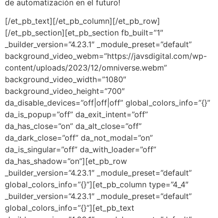
de automatización en el futuro!
[/et_pb_text][/et_pb_column][/et_pb_row]
[/et_pb_section][et_pb_section fb_built=”1″
_builder_version=”4.23.1″ _module_preset=”default”
background_video_webm=”https://javsdigital.com/wp-
content/uploads/2023/12/omniverse.webm”
background_video_width=”1080″
background_video_height=”700″
da_disable_devices=”off|off|off” global_colors_info=”{}”
da_is_popup=”off” da_exit_intent=”off”
da_has_close=”on” da_alt_close=”off”
da_dark_close=”off” da_not_modal=”on”
da_is_singular=”off” da_with_loader=”off”
da_has_shadow=”on”][et_pb_row
_builder_version=”4.23.1″ _module_preset=”default”
global_colors_info=”{}”][et_pb_column type=”4_4″
_builder_version=”4.23.1″ _module_preset=”default”
global_colors_info=”{}”][et_pb_text